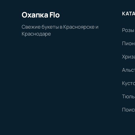
Охапка Flo
КАТ
Свежие букеты в Красноярске и
Розы
Краснодаре
Пион
Хриз
Альс
Куст
Тюль
Поис