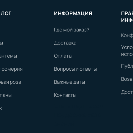
АЛОГ
ИНФОРМАЦИЯ
ПРА
ИНФ
Где мой заказ?
Конф
ы
Доставка
Усло
испо
антемы
Оплата
Публ
тромерия
Вопросы и ответы
Возв
овая роза
Важные даты
Дост
паны
Контакты
Стать партнёром
к
Поддержка
База
знаний