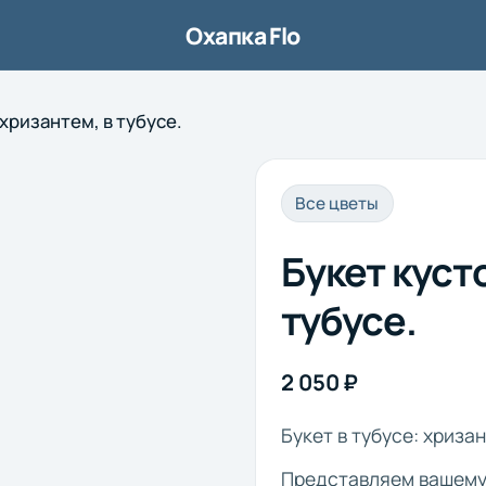
Охапка Flo
хризантем, в тубусе.
1/5
Все цветы
Букет куст
тубусе.
2 050 ₽
Букет в тубусе: хриз
Представляем вашему