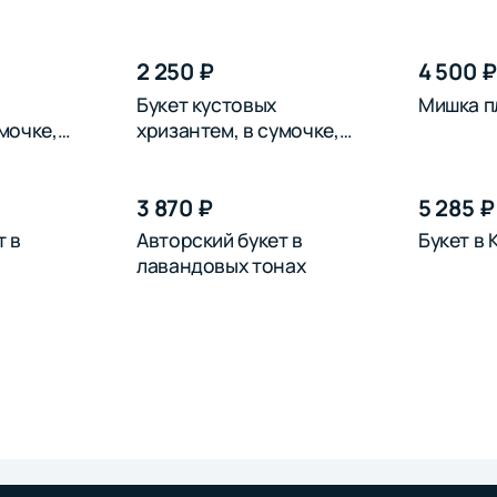
2 250 ₽
4 500 ₽
Букет кустовых
Мишка п
мочке,
хризантем, в сумочке,
синих
3 870 ₽
5 285 ₽
т в
Авторский букет в
Букет в
лавандовых тонах