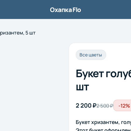
Охапка Flo
хризантем, 5 шт
1/5
Все цветы
Букет голу
шт
2 200 ₽
-12%
2 500 ₽
Букет хризантем, голу
Этот букет оформлен 