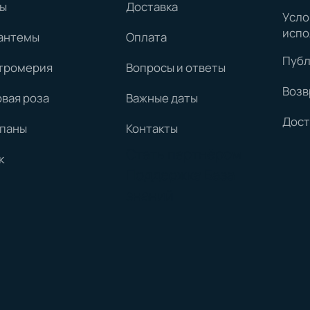
ы
Доставка
Усло
испо
антемы
Оплата
Публ
тромерия
Вопросы и ответы
Возв
овая роза
Важные даты
Дост
паны
Контакты
Стать партнёром
к
Поддержка
База
знаний