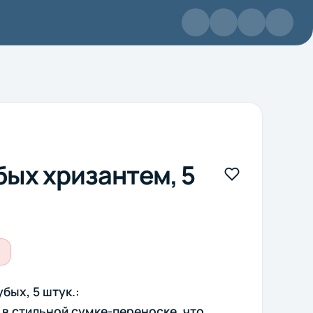
бых хризантем, 5
бых, 5 штук.:
в стильной сумке-переноске, что