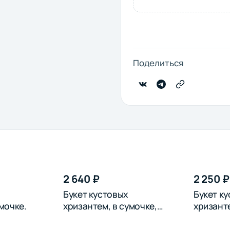
Поделиться
2 640 ₽
2 250 ₽
Букет кустовых
Букет к
мочке.
хризантем, в сумочке,
хризанте
розовых
синих