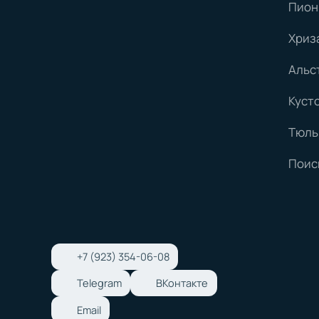
Пион
Хриз
Альс
Куст
Тюль
Поис
+7 (923) 354-06-08
Telegram
ВКонтакте
Email