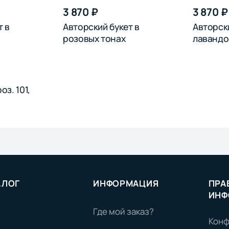
3 870 ₽
3 870 ₽
т в
Авторский букет в
Авторски
розовых тонах
лавандо
оз. 101,
АЛОГ
ИНФОРМАЦИЯ
ПРА
ИНФ
Где мой заказ?
Конф