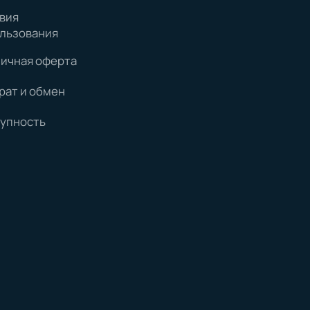
вия
льзования
ичная оферта
рат и обмен
упность