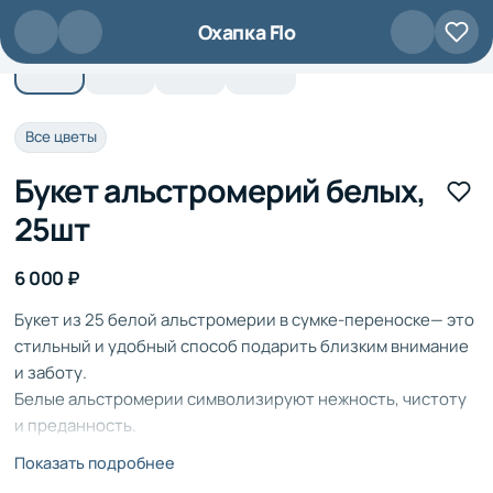
Перейти к основному содержанию
Охапка Flo
Все цветы
Букет альстромерий белых,
25шт
6 000 ₽
Букет из 25 белой альстромерии в сумке-переноске— это
стильный и удобный способ подарить близким внимание
и заботу.
Белые альстромерии символизируют нежность, чистоту
и преданность.
Этот букет станет прекрасным подарком на любой
Показать подробнее
праздник или событие.Благодаря удобной сумке-