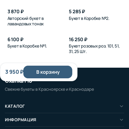
3 870 ₽
5 285 ₽
Авторский букет в
Букет в Коробке №2.
лавандовых тонах
6 100 ₽
16 250 ₽
Букет в Коробке №1.
Букет розовых роз. 101, 51,
31, 25 Шт.
3 950 ₽
В корзину
Охапка Flo
Свежие букеты в Красноярске и Краснодаре
КАТАЛОГ
Розы
ИНФОРМАЦИЯ