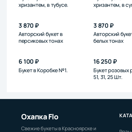
хризантем, в тубусе.
хризантем, в су
3 870 ₽
3 870 ₽
Авторский букет в
Авторский буке
персиковых тонах
белых тонах
6 100 ₽
16 250 ₽
Букет в Коробке №1.
Букет розовых р
51, 31, 25 Шт.
Охапка Flo
КАТ
Свежие букеты в Красноярске и
Розы