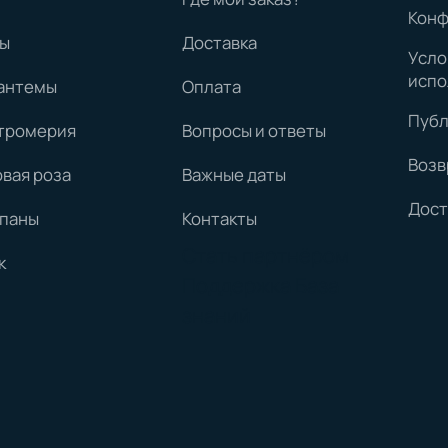
Конф
ы
Доставка
Усло
испо
антемы
Оплата
Публ
тромерия
Вопросы и ответы
Возв
овая роза
Важные даты
Дост
паны
Контакты
Стать партнёром
к
Поддержка
База
знаний