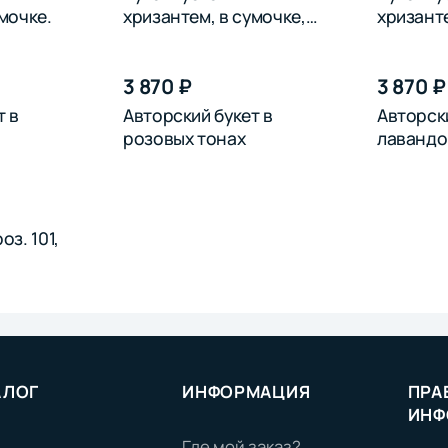
мочке.
хризантем, в сумочке,
хризанте
розовых
синих
3 870 ₽
3 870 ₽
т в
Авторский букет в
Авторски
розовых тонах
лавандо
оз. 101,
АЛОГ
ИНФОРМАЦИЯ
ПРА
ИНФ
Где мой заказ?