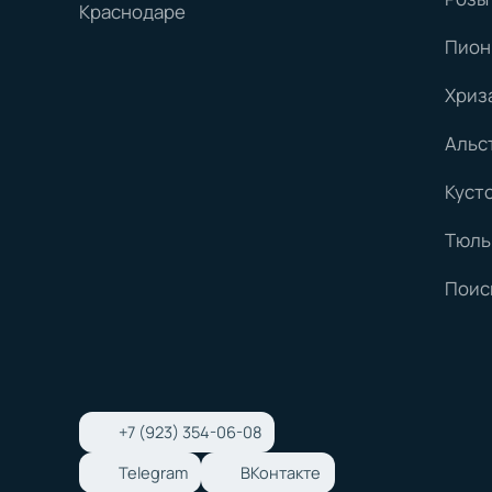
Краснодаре
Пион
Хриз
Альс
Куст
Тюль
Поис
+7 (923) 354-06-08
Telegram
ВКонтакте