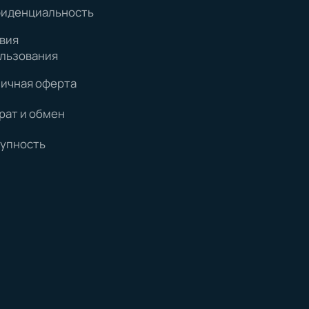
иденциальность
вия
льзования
ичная оферта
рат и обмен
упность