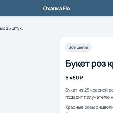
Охапка Flo
ых 25 штук.
1/5
Все цветы
Букет роз 
6 450 ₽
Букет из 25 красной 
подарит получателю 
Красные розы символи