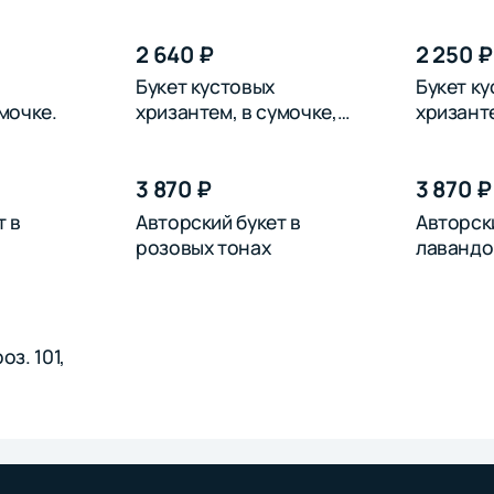
2 640 ₽
2 250 ₽
Букет кустовых
Букет к
мочке.
хризантем, в сумочке,
хризанте
розовых
синих
3 870 ₽
3 870 ₽
т в
Авторский букет в
Авторски
розовых тонах
лавандо
оз. 101,