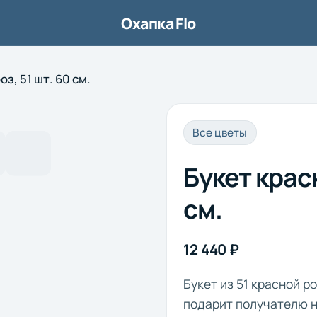
Охапка Flo
з, 51 шт. 60 см.
1/7
Все цветы
Букет красн
см.
12 440 ₽
Букет из 51 красной р
подарит получателю 