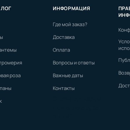
АЛОГ
ИНФОРМАЦИЯ
ПРА
ИНФ
Где мой заказ?
Конф
ы
Доставка
Усло
испо
антемы
Оплата
Публ
тромерия
Вопросы и ответы
Возв
овая роза
Важные даты
Дост
паны
Контакты
Стать партнёром
к
Поддержка
База
знаний