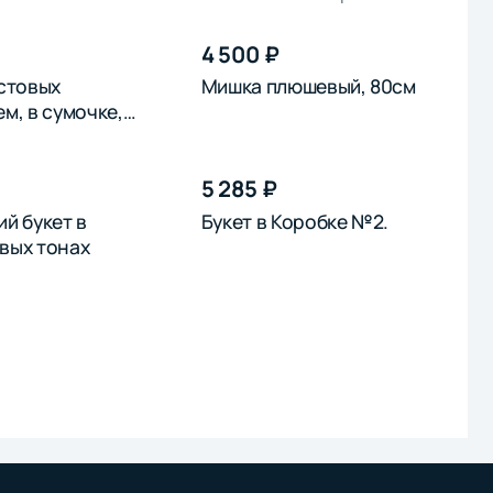
4 500 ₽
устовых
Мишка плюшевый, 80см
м, в сумочке,
5 285 ₽
й букет в
Букет в Коробке №2.
вых тонах