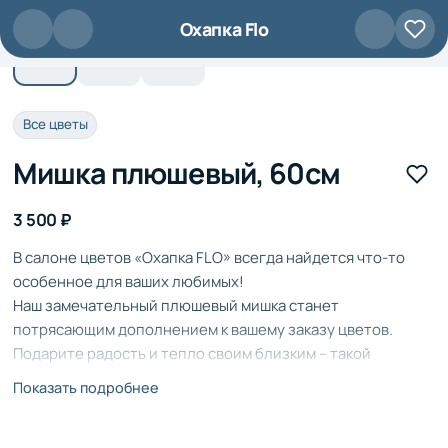
Перейти к основному содержанию
Охапка Flo
Все цветы
Мишка плюшевый, 60см
3 500 ₽
В салоне цветов «Охапка FLO» всегда найдется что-то
особенное для ваших любимых!
Наш замечательный плюшевый мишка станет
потрясающим дополнением к вашему заказу цветов.
Подарите радость и тепло своим близким – такой
сюрприз не оставит никого равнодушным!
Показать подробнее
Почему именно «Охапка FLO»?
- Только свежие и качественные цветы