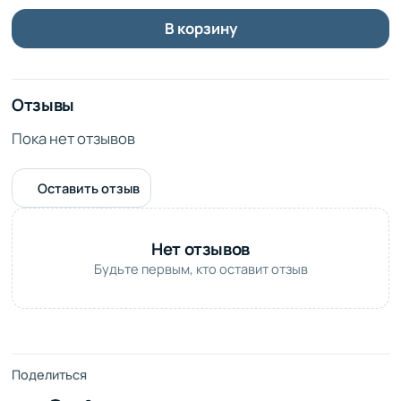
- Идеальные букеты для любого случая
- Уникальные комплименты к букетам
В корзину
Спешите сделать заказ и дарите счастье вместе с нами!
С любовью, ваша Охапка FLO
Отзывы
Пока нет отзывов
Оставить отзыв
Нет отзывов
Будьте первым, кто оставит отзыв
Поделиться