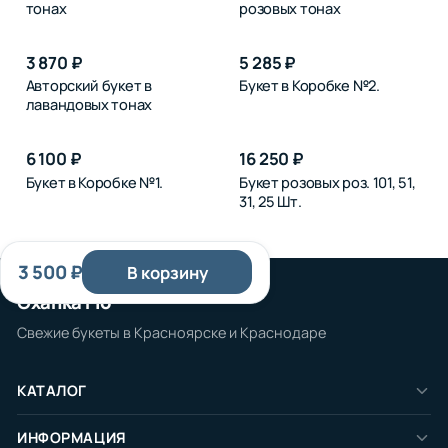
тонах
розовых тонах
3 870 ₽
5 285 ₽
Авторский букет в
Букет в Коробке №2.
лавандовых тонах
6 100 ₽
16 250 ₽
Букет в Коробке №1.
Букет розовых роз. 101, 51,
31, 25 Шт.
3 500 ₽
В корзину
Охапка Flo
Свежие букеты в Красноярске и Краснодаре
КАТАЛОГ
Розы
ИНФОРМАЦИЯ