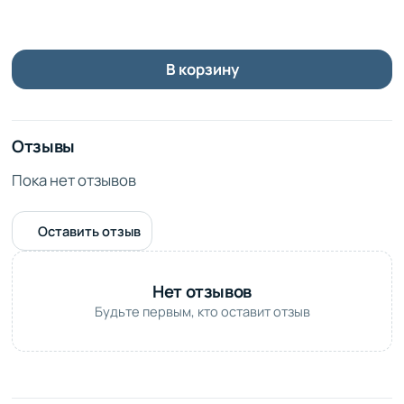
целостность композиции при транспортировке.
Букет станет отличным выбором для любого торжества
или праздника. Он подарит получателю радость и
В корзину
хорошее настроение, а также оставит приятные
воспоминания о событии.
Отзывы
Пока нет отзывов
Оставить отзыв
Нет отзывов
Будьте первым, кто оставит отзыв