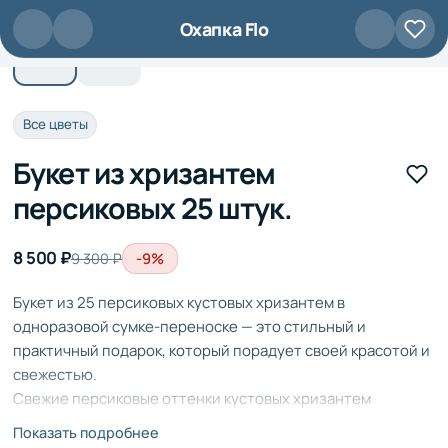
Перейти к основному содержанию
Охапка Flo
Все цветы
Букет из хризантем
персиковых 25 штук.
8 500 ₽
-9%
9 300 ₽
Букет из 25 персиковых кустовых хризантем в
одноразовой сумке-переноске — это стильный и
практичный подарок, который порадует своей красотой и
свежестью.
Свежие персиковые оттенки кустовых хризантем
создадут атмосферу спокойствия и умиротворения, а
Показать подробнее
удобная сумка-переноска позволит сохранить