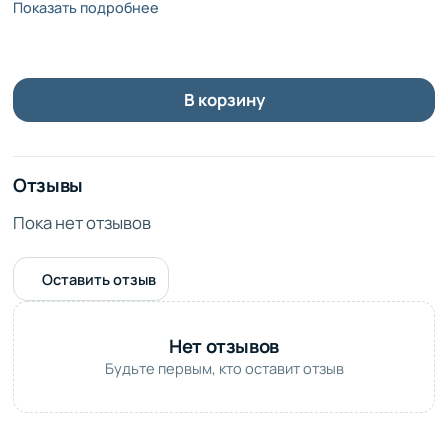
Показать подробнее
обеспечивают удобство и сохранность цветов во время
транспортировки. Быстрая доставка по Красноярску
гарантирует, что ваш подарок будет доставлен вовремя и
в идеальном состоянии.
В корзину
Закажите букет из фиолетовой хризантемы прямо сейчас
и подарите своим близким незабываемые эмоции!
Отзывы
Пока нет отзывов
Оставить отзыв
Нет отзывов
Будьте первым, кто оставит отзыв