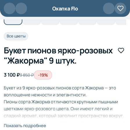
Перейти к основному содержанию
Охапка Flo
Все цветы
Букет пионов ярко-розовых
"Жакорма" 9 штук.
3 100 ₽
-19%
3 850 ₽
Букет из 9 ярко-розовых пионов сорта Жакорма — это
воплощение нежности и элегантности.
Пионы сорта Жакорма отличаются крупными пышными
цветками ярко-розового цвета. Они имеют легкий и
сладкий аромат, который заполнит пространство вокруг.
Букет оформлен в стильной бумажной вазе, наполненной
Показать подробнее
водой, что позволяет сохранить свежесть цветов.