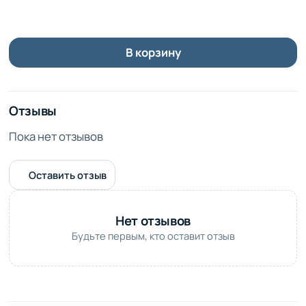
Ваза гармонично сочетается с общим стилем букета.
Букет поставляется в удобной сумке-переноске, которая
обеспечивает его сохранность во время
В корзину
транспортировки.
Отзывы
Пока нет отзывов
Оставить отзыв
Нет отзывов
Будьте первым, кто оставит отзыв